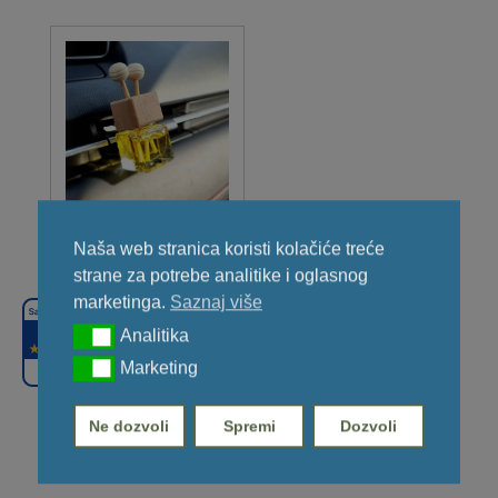
Bočice za Difuzore za
Automobile – 8 ml
Naša web stranica koristi kolačiće treće
Raspon cijena: od 3,95 € do 167,70 €
3,95
€
167,70
€
–
strane za potrebe analitike i oglasnog
Ovaj
marketinga.
Saznaj više
proizvod
4,9
Analitika
Analitika
ima
Marketing
91
Marketing
više
varijanti.
Opcije
Ne dozvoli
Spremi
Dozvoli
1
2
→
se
mogu