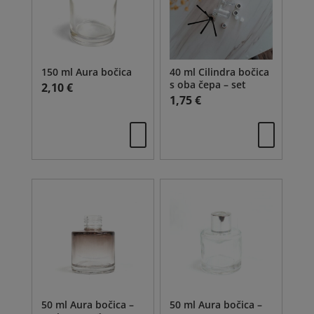
odabrati
odabrati
na
na
stranici
stranici
proizvoda
proizvoda
150 ml Aura bočica
40 ml Cilindra bočica
s oba čepa – set
2,10
€
1,75
€
50 ml Aura bočica –
50 ml Aura bočica –