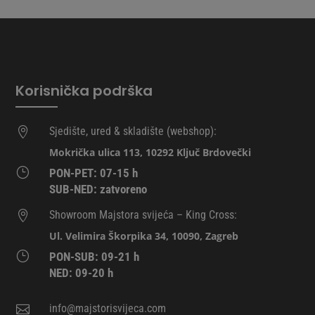
odabrati
na
stranici
proizvoda
Korisnička podrška
Sjedište, ured & skladište (webshop):

Mokrička ulica 113, 10292 Ključ Brdovečki
}
PON-PET: 07-15 h
SUB-NED: zatvoreno
Showroom Majstora svijeća – King Cross:

Ul. Velimira Škorpika 34, 10090, Zagreb
}
PON-SUB: 09-21 h
NED: 09-20 h
info@majstorisvijeca.com
