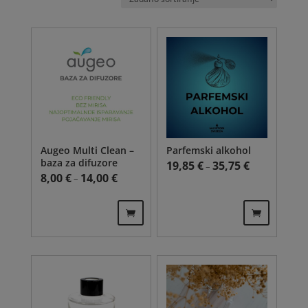
Augeo Multi Clean –
Parfemski alkohol
baza za difuzore
Raspon cijena:
19,85
€
35,75
€
–
Raspon cijena: od 8,00 € do 14,00 €
8,00
€
14,00
€
–
Ovaj
Ovaj
proizvod
proizvod
ima
ima
više
više
varijanti.
varijanti.
Opcije
Opcije
se
se
mogu
mogu