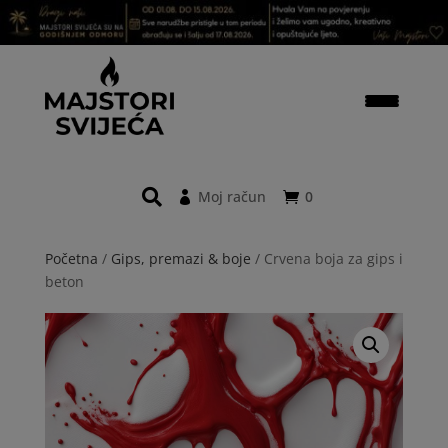
Moj račun
0
Početna
/
Gips, premazi & boje
/ Crvena boja za gips i
beton