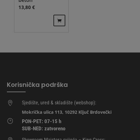
beton
13,80
€
Korisnička podrška
Sjedište, ured & skladište (webshop):

Mokrička ulica 113, 10292 Ključ Brdovečki
}
PON-PET: 07-15 h
SUB-NED: zatvoreno
Showroom Majstora svijeća – King Cross: