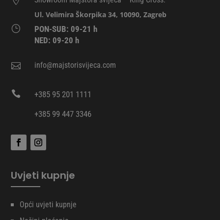

Ul. Velimira Škorpika 34, 10090, Zagreb
}
PON-SUB: 09-21 h
NED: 09-20 h
info@majstorisvijeca.com


+385 95 201 1111
+385 99 447 3346
Uvjeti kupnje
Opći uvjeti kupnje