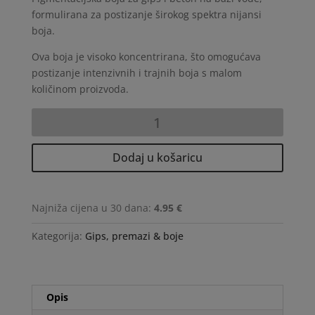
formulirana za postizanje širokog spektra nijansi
boja.
Ova boja je visoko koncentrirana, što omogućava
postizanje intenzivnih i trajnih boja s malom
količinom proizvoda.
Crvena
boja
za
Dodaj u košaricu
gips
i
beton
Najniža cijena u 30 dana:
4.95 €
količina
Kategorija:
Gips, premazi & boje
Opis