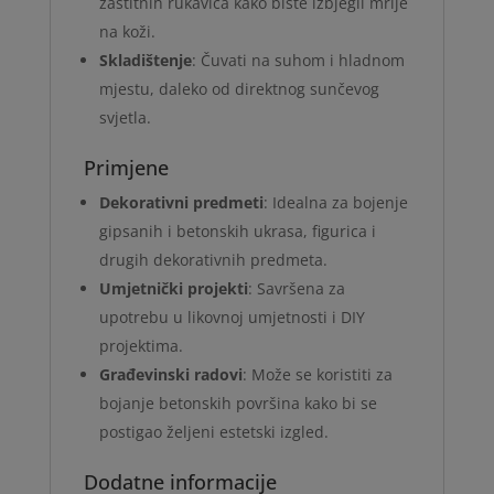
zaštitnih rukavica kako biste izbjegli mrlje
na koži.
Skladištenje
: Čuvati na suhom i hladnom
mjestu, daleko od direktnog sunčevog
svjetla.
Primjene
Dekorativni predmeti
: Idealna za bojenje
gipsanih i betonskih ukrasa, figurica i
drugih dekorativnih predmeta.
Umjetnički projekti
: Savršena za
upotrebu u likovnoj umjetnosti i DIY
projektima.
Građevinski radovi
: Može se koristiti za
bojanje betonskih površina kako bi se
postigao željeni estetski izgled.
Dodatne informacije