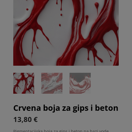
Crvena boja za gips i beton
13,80
€
Pigmentacijska boja za gips i beton na bazi vode,