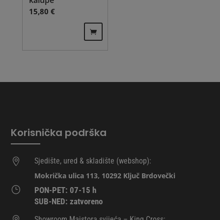
15,80
€
Korisnička podrška
Sjedište, ured & skladište (webshop):

Mokrička ulica 113, 10292 Ključ Brdovečki
}
PON-PET: 07-15 h
SUB-NED: zatvoreno
Showroom Majstora svijeća – King Cross:
