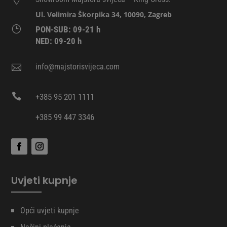
Ul. Velimira Škorpika 34, 10090, Zagreb
}
PON-SUB: 09-21 h
NED: 09-20 h
info@majstorisvijeca.com


+385 95 201 1111
+385 99 447 3346
Uvjeti kupnje
Opći uvjeti kupnje