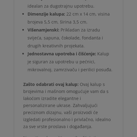
idealan za dugotrajnu upotrebu.
Dimenzije kalupa:
22 cm x 14 cm, visina
brojeva 5,5 cm, širina 3,5 cm.
Višenamjenski:
Prikladan za izradu
svijeća, sapuna, čokolade, fondanta i
drugih kreativnih projekata.
Jednostavna upotreba i čišćenje:
Kalup
je siguran za upotrebu u pećnici,
mikrovalnoj, zamrzivaču i perilici posuđa.
Zašto odabrati ovaj kalup:
Ovaj kalup s
brojevima i mašnom omogućuje vam da s
lakoćom izradite elegantne i
personalizirane ukrase. Zahvaljujući
preciznom dizajnu, vaši proizvodi će
izgledati profesionalno i privlačno, idealno
za sve vrste proslava i događanja.