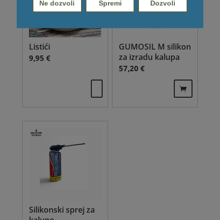
Ne dozvoli
Spremi
Dozvoli
Listići
GUMOSIL M silikon
za izradu kalupa
9,95
€
57,20
€
Silikonski sprej za
kalupe