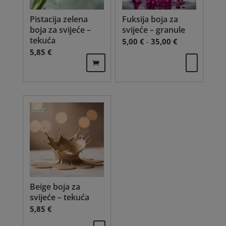
Pistacija zelena
Fuksija boja za
boja za svijeće –
svijeće – granule
tekuća
Raspon cijena: o
5,00
€
35,00
€
–
5,85
€
Ovaj
proizvod
ima
više
varijanti.
Opcije
se
mogu
odabrati
na
stranici
proizvoda
Beige boja za
svijeće – tekuća
5,85
€