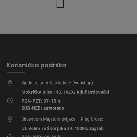
Korisnička podrška
Sjedište, ured & skladište (webshop):

Mokrička ulica 113, 10292 Ključ Brdovečki
}
PON-PET: 07-15 h
SUB-NED: zatvoreno
Showroom Majstora svijeća – King Cross:

Ul. Velimira Škorpika 34, 10090, Zagreb
}