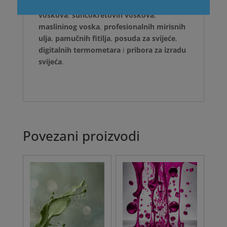
preporučujemo korištenje naših
sojinih
voskova
,
suncokretovih voskova
,
maslininog voska
,
profesionalnih mirisnih
ulja
,
pamučnih fitilja
,
posuda za svijeće
,
digitalnih termometara
i
pribora za izradu
svijeća
.
Povezani proizvodi