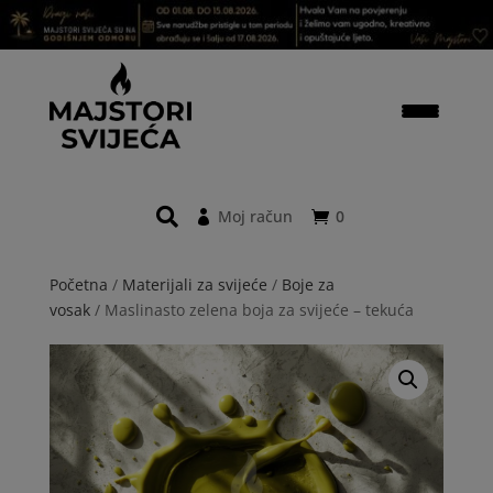
Moj račun
0
Početna
/
Materijali za svijeće
/
Boje za
vosak
/ Maslinasto zelena boja za svijeće – tekuća