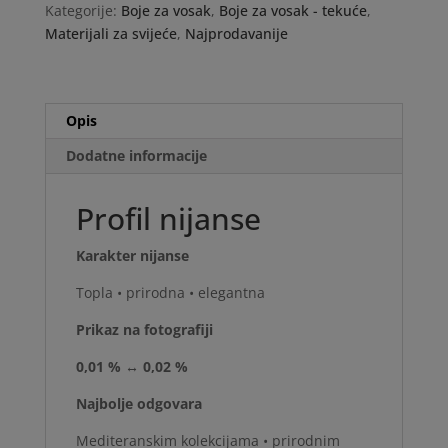
količina
Kategorije:
Boje za vosak
,
Boje za vosak - tekuće
,
Materijali za svijeće
,
Najprodavanije
Opis
Dodatne informacije
Profil nijanse
Karakter nijanse
Topla • prirodna • elegantna
Prikaz na fotografiji
0,01 % ↔ 0,02 %
Najbolje odgovara
Mediteranskim kolekcijama • prirodnim