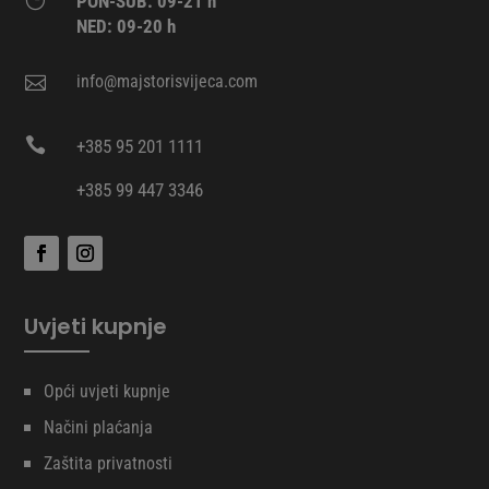
PON-SUB: 09-21 h
NED: 09-20 h
info@majstorisvijeca.com


+385 95 201 1111
+385 99 447 3346
Uvjeti kupnje
Opći uvjeti kupnje
Načini plaćanja
Zaštita privatnosti