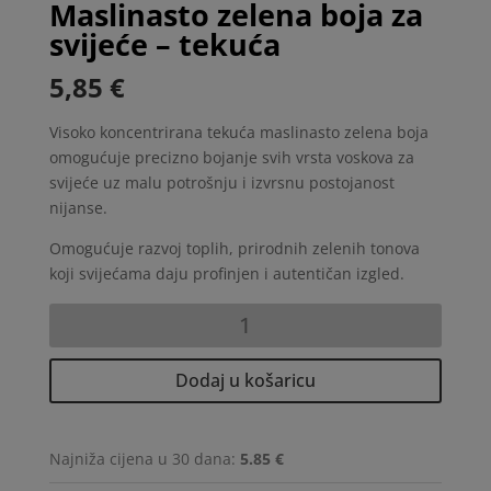
Maslinasto zelena boja za
svijeće – tekuća
5,85
€
Visoko koncentrirana tekuća maslinasto zelena boja
omogućuje precizno bojanje svih vrsta voskova za
svijeće uz malu potrošnju i izvrsnu postojanost
nijanse.
Omogućuje razvoj toplih, prirodnih zelenih tonova
koji svijećama daju profinjen i autentičan izgled.
Maslinasto
zelena
boja
Dodaj u košaricu
za
svijeće
-
Najniža cijena u 30 dana:
5.85 €
tekuća