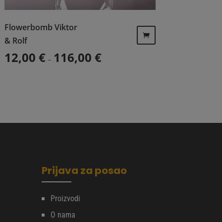
Flowerbomb Viktor
 do 122,00 €
& Rolf
Raspon cijena: od 12,00 € do 116,
12,00
€
116,00
€
–
Ovaj
proizvod
ima
više
varijanti.
Opcije
se
mogu
odabrati
Prijava za posao
na
stranici
proizvoda
Proizvodi
O nama