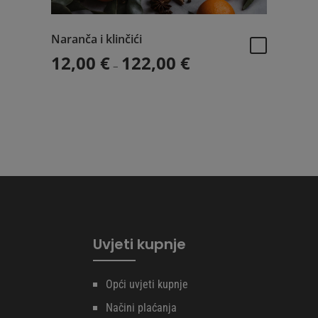
Naranča i klinčići
d 12,00 € do 116,00 €
Raspon cijena: od 12,00 €
12,00
€
122,00
€
–
Ovaj
proizvod
ima
više
varijanti.
Opcije
se
mogu
odabrati
na
Uvjeti kupnje
stranici
proizvoda
Opći uvjeti kupnje
Načini plaćanja