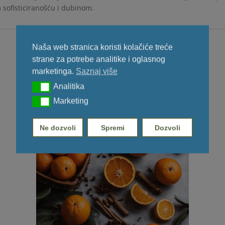
m sofisticiranošću i dubinom.
Naša web stranica koristi kolačiće treće
strane za potrebe analitike i oglasnog
marketinga.
Saznaj više
Analitika
Analitika
Marketing
Marketing
Ne dozvoli
Spremi
Dozvoli