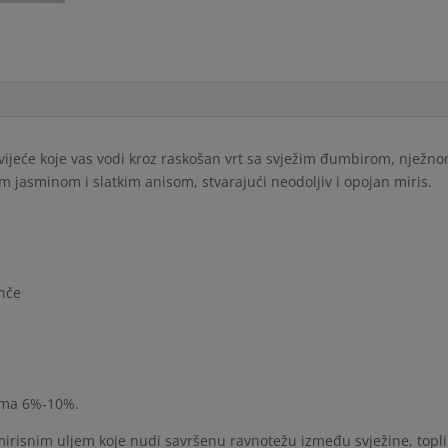
 svijeće koje vas vodi kroz raskošan vrt sa svježim đumbirom, nje
 jasminom i slatkim anisom, stvarajući neodoljiv i opojan miris.
anče
ćama 6%-10%.
irisnim uljem koje nudi savršenu ravnotežu između svježine, topli