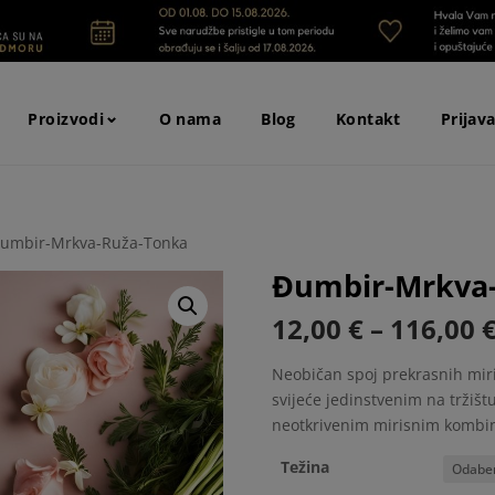
⌄
Proizvodi
O nama
Blog
Kontakt
Prijav
Đumbir-Mrkva-Ruža-Tonka
Đumbir-Mrkva
12,00
€
–
116,00
Neobičan spoj prekrasnih miri
svijeće jedinstvenim na tržišt
neotkrivenim mirisnim kombi
Težina