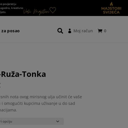
a za posao
Moj račun
0
-Ruža-Tonka
Raspon
€
cijena:
od
snih nota ovog mirisnog ulja učinit će vaše
12,00 €
u i omogućiti kupcima uživanje u do sad
do
nacijama.
116,00 €