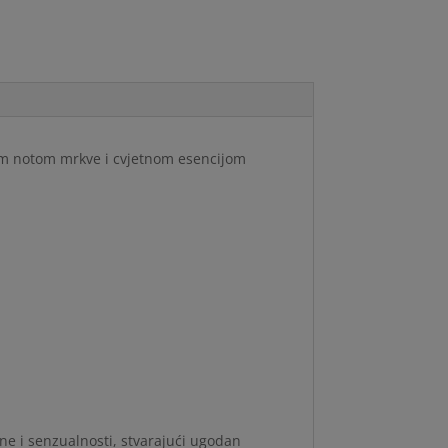
žnom notom mrkve i cvjetnom esencijom
ne i senzualnosti, stvarajući ugodan