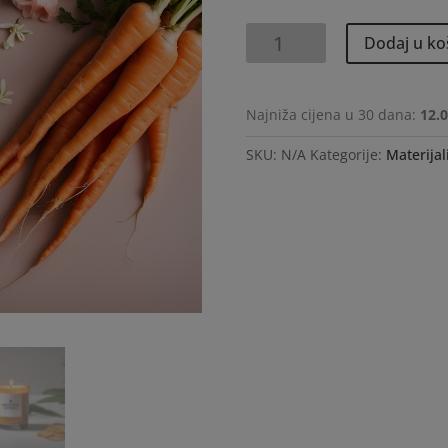
Đumbir-
Dodaj u ko
Mrkva-
Ruža-
Tonka
Najniža cijena u 30 dana:
12.0
količina
SKU:
N/A
Kategorije:
Materijal