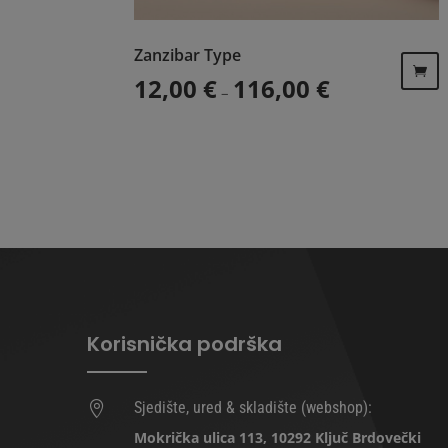
Zanzibar Type
Raspon cijena: o
12,00
€
116,00
€
–
Ovaj
proizvod
ima
više
varijanti.
Opcije
se
mogu
odabrati
na
Korisnička podrška
stranici
proizvoda
Sjedište, ured & skladište (webshop):

Mokrička ulica 113, 10292 Ključ Brdovečki