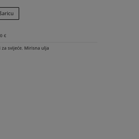
šaricu
0 €
i za svijeće
,
Mirisna ulja