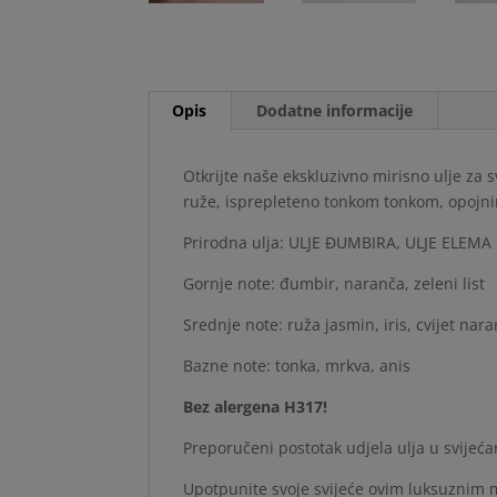
Opis
Dodatne informacije
Otkrijte naše ekskluzivno mirisno ulje za
ruže, isprepleteno tonkom tonkom, opojnim
Prirodna ulja: ULJE ĐUMBIRA, ULJE ELEMA
Gornje note: đumbir, naranča, zeleni list
Srednje note: ruža jasmin, iris, cvijet nar
Bazne note: tonka, mrkva, anis
Bez alergena H317!
Preporučeni postotak udjela ulja u svije
Upotpunite svoje svijeće ovim luksuznim m