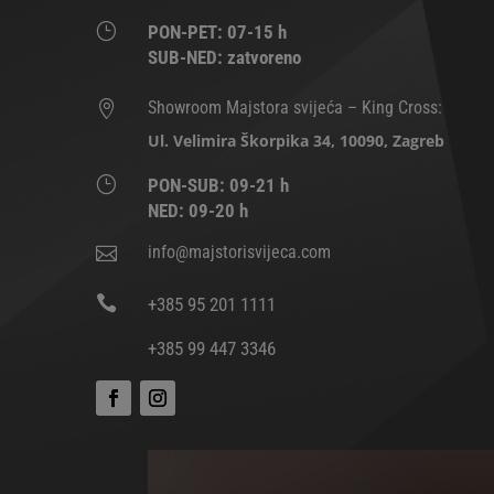
}
PON-PET: 07-15 h
SUB-NED: zatvoreno
Showroom Majstora svijeća – King Cross:

Ul. Velimira Škorpika 34, 10090, Zagreb
}
PON-SUB: 09-21 h
NED: 09-20 h
info@majstorisvijeca.com


+385 95 201 1111
+385 99 447 3346