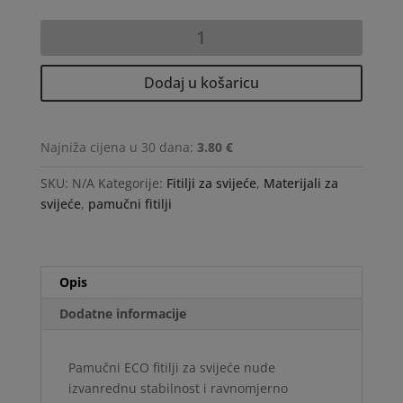
Pamučni
ECO
fitilj
Dodaj u košaricu
za
svijeće
-
Najniža cijena u 30 dana:
3.80 €
12/125
količina
SKU:
N/A
Kategorije:
Fitilji za svijeće
,
Materijali za
svijeće
,
pamučni fitilji
Opis
Dodatne informacije
Pamučni ECO fitilji za svijeće nude
izvanrednu stabilnost i ravnomjerno