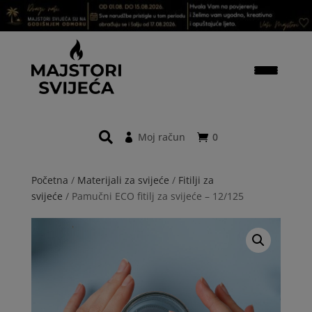
Moj račun
0
Početna
/
Materijali za svijeće
/
Fitilji za
svijeće
/ Pamučni ECO fitilj za svijeće – 12/125