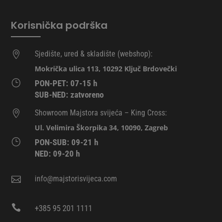
odabrati
na
Korisnička podrška
stranici
proizvoda
Sjedište, ured & skladište (webshop):

Mokrička ulica 113, 10292 Ključ Brdovečki
}
PON-PET: 07-15 h
SUB-NED: zatvoreno
Showroom Majstora svijeća – King Cross:

Ul. Velimira Škorpika 34, 10090, Zagreb
}
PON-SUB: 09-21 h
NED: 09-20 h
info@majstorisvijeca.com


+385 95 201 1111