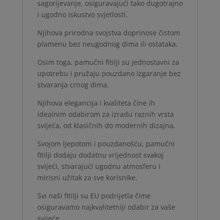
sagorijevanje, osiguravajući tako dugotrajno
i ugodno iskustvo svjetlosti.
Njihova prirodna svojstva doprinose čistom
plamenu bez neugodnog dima ili ostataka.
Osim toga, pamučni fitilji su jednostavni za
upotrebu i pružaju pouzdano izgaranje bez
stvaranja crnog dima.
Njihova elegancija i kvaliteta čine ih
idealnim odabirom za izradu raznih vrsta
svijeća, od klasičnih do modernih dizajna.
Svojom ljepotom i pouzdanošću, pamučni
fitilji dodaju dodatnu vrijednost svakoj
svijeći, stvarajući ugodnu atmosferu i
mirisni užitak za sve korisnike.
Svi naši fitilji su EU podrijetla čime
osiguravamo najkvalitetniji odabir za vaše
svijeće.