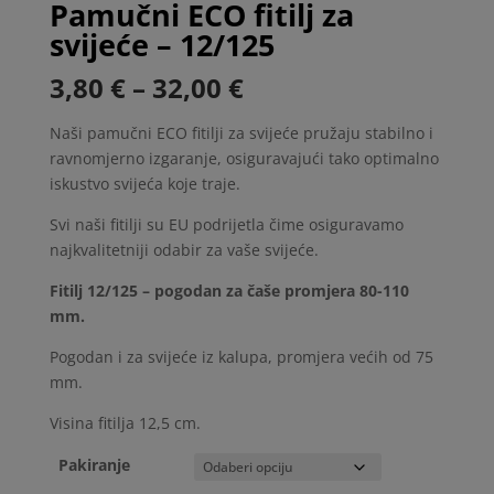
Pamučni ECO fitilj za
svijeće – 12/125
Raspon
3,80
€
–
32,00
€
cijena:
od
Naši pamučni ECO fitilji za svijeće pružaju stabilno i
3,80 €
ravnomjerno izgaranje, osiguravajući tako optimalno
do
iskustvo svijeća koje traje.
32,00 €
Svi naši fitilji su EU podrijetla čime osiguravamo
najkvalitetniji odabir za vaše svijeće.
Fitilj 12/125 – pogodan za čaše promjera 80-110
mm.
Pogodan i za svijeće iz kalupa, promjera većih od 75
mm.
Visina fitilja 12,5 cm.
Pakiranje