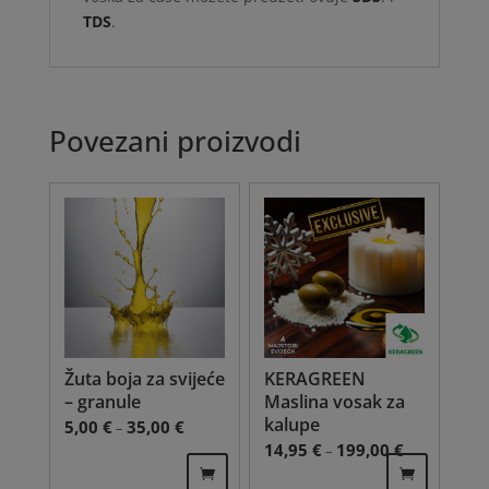
TDS
.
Povezani proizvodi
Žuta boja za svijeće
KERAGREEN
– granule
Maslina vosak za
kalupe
Raspon cijena: od 5,00 € do 35,00 €
5,00
€
35,00
€
–
Raspon cijena
14,95
€
199,00
€
–
Ovaj
Ovaj
proizvod