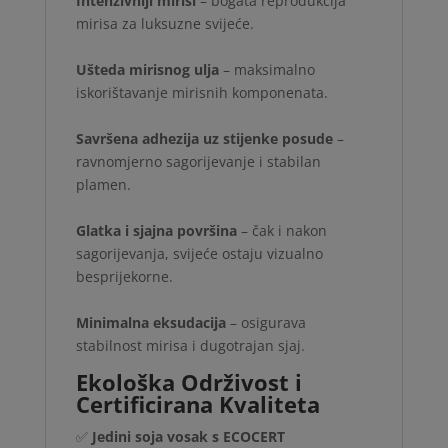
Intenzivniji mirisi
– bogata reprodukcija
mirisa za luksuzne svijeće.
Ušteda mirisnog ulja
– maksimalno
iskorištavanje mirisnih komponenata.
Savršena adhezija uz stijenke posude
–
ravnomjerno sagorijevanje i stabilan
plamen.
Glatka i sjajna površina
– čak i nakon
sagorijevanja, svijeće ostaju vizualno
besprijekorne.
Minimalna eksudacija
– osigurava
stabilnost mirisa i dugotrajan sjaj.
Ekološka Održivost i
Certificirana Kvaliteta
✅
Jedini soja vosak s ECOCERT