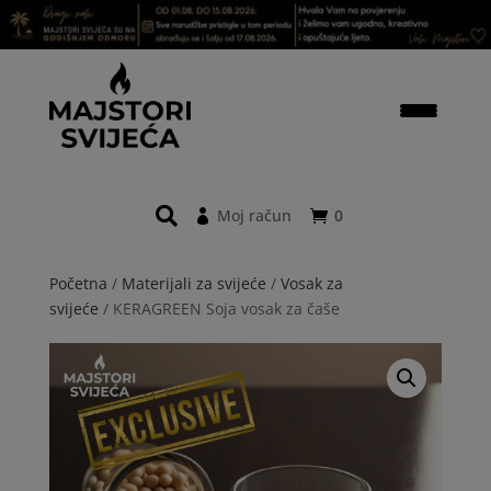
Moj račun
0
Početna
/
Materijali za svijeće
/
Vosak za
svijeće
/ KERAGREEN Soja vosak za čaše