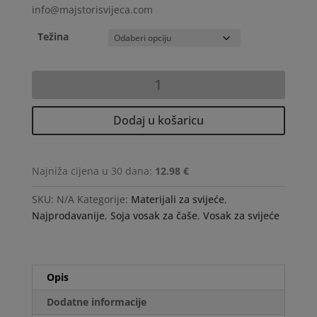
info@majstorisvijeca.com
Težina
KERAGREEN
Soja
vosak
Dodaj u košaricu
za
čaše
količina
Najniža cijena u 30 dana:
12.98 €
SKU:
N/A
Kategorije:
Materijali za svijeće
,
Najprodavanije
,
Soja vosak za čaše
,
Vosak za svijeće
Opis
Dodatne informacije