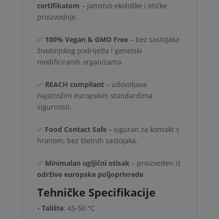
certifikatom
– jamstvo ekološke i etičke
proizvodnje.
✅
100% Vegan & GMO Free
– bez sastojaka
životinjskog podrijetla i genetski
modificiranih organizama.
✅
REACH compliant
– udovoljava
najstrožim europskim standardima
sigurnosti.
✅
Food Contact Safe
– siguran za kontakt s
hranom, bez štetnih sastojaka.
✅
Minimalan ugljični otisak
– proizveden iz
održive europske poljoprivrede
.
Tehničke Specifikacije
•
Talište
: 45-50 °C