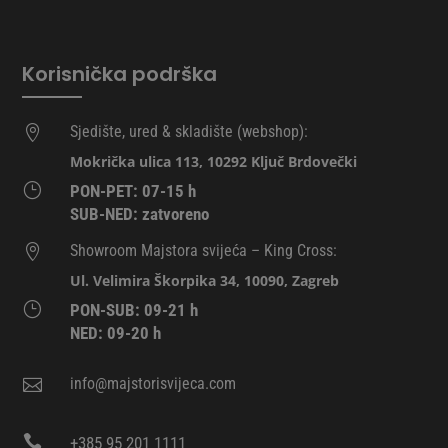
odabrati
na
stranici
Korisnička podrška
proizvoda
Sjedište, ured & skladište (webshop):

Mokrička ulica 113, 10292 Ključ Brdovečki
}
PON-PET: 07-15 h
SUB-NED: zatvoreno
Showroom Majstora svijeća – King Cross:

Ul. Velimira Škorpika 34, 10090, Zagreb
}
PON-SUB: 09-21 h
NED: 09-20 h
info@majstorisvijeca.com


+385 95 201 1111