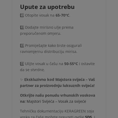
Upute za upotrebu
1️⃣ Otopite vosak na
65-70°C
.
2️⃣ Dodajte mirisno ulje prema
preporučenom omjeru.
3️⃣ Promiješajte kako biste osigurali
ravnomjernu distribuciju mirisa.
4️⃣ Ulijte vosak u čašu na
50-55°C
i ostavite
da se stvrdne.
✨
Ekskluzivno kod Majstora svijeća – Vaš
partner za proizvodnju luksuznih svijeća!
Otkrijte našu ponudu vrhunskih voskova
na:
Majstori Svijeća – Vosak za svijeće
Tehničku dokumentaciju KERAGREEN soja
voska za čaše možete preuzeti ovdje
SDS
. i