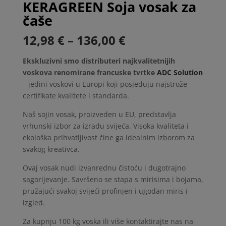
KERAGREEN Soja vosak za
čaše
Raspon
12,98
€
–
136,00
€
cijena:
od
Ekskluzivni smo distributeri najkvalitetnijih
12,98 €
voskova renomirane francuske tvrtke
ADC Solution
do
– jedini voskovi u Europi koji posjeduju najstrože
136,00 €
certifikate kvalitete i standarda.
Naš sojin vosak, proizveden u EU, predstavlja
vrhunski izbor za izradu svijeća. Visoka kvaliteta i
ekološka prihvatljivost čine ga idealnim izborom za
svakog kreativca.
Ovaj vosak nudi izvanrednu čistoću i dugotrajno
sagorijevanje. Savršeno se stapa s mirisima i bojama,
pružajući svakoj svijeći profinjen i ugodan miris i
izgled.
Za kupnju 100 kg voska ili više kontaktirajte nas na