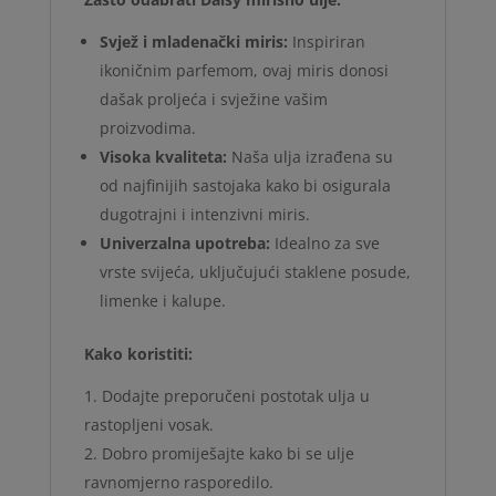
Svjež i mladenački miris:
Inspiriran
ikoničnim parfemom, ovaj miris donosi
dašak proljeća i svježine vašim
proizvodima.
Visoka kvaliteta:
Naša ulja izrađena su
od najfinijih sastojaka kako bi osigurala
dugotrajni i intenzivni miris.
Univerzalna upotreba:
Idealno za sve
vrste svijeća, uključujući staklene posude,
limenke i kalupe.
Kako koristiti:
Dodajte preporučeni postotak ulja u
rastopljeni vosak.
Dobro promiješajte kako bi se ulje
ravnomjerno rasporedilo.