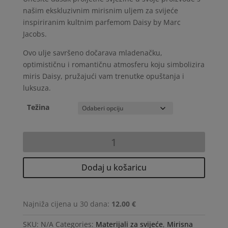
12,00 €
through
našim ekskluzivnim mirisnim uljem za svijeće
116,00 €
inspiriranim kultnim parfemom Daisy by Marc
Jacobs.
Ovo ulje savršeno dočarava mladenačku,
optimističnu i romantičnu atmosferu koju simbolizira
miris Daisy, pružajući vam trenutke opuštanja i
luksuza.
Težina
Daisy
by
Marc
Dodaj u košaricu
Jacobs
količina
Najniža cijena u 30 dana:
12.00 €
SKU:
N/A
Categories:
Materijali za svijeće
,
Mirisna