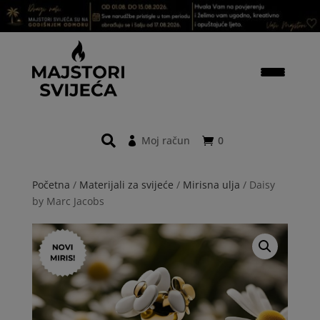
Moj račun
0
Početna
/
Materijali za svijeće
/
Mirisna ulja
/ Daisy
by Marc Jacobs