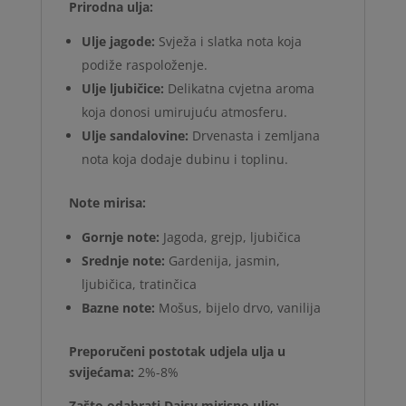
Prirodna ulja:
Ulje jagode:
Svježa i slatka nota koja
podiže raspoloženje.
Ulje ljubičice:
Delikatna cvjetna aroma
koja donosi umirujuću atmosferu.
Ulje sandalovine:
Drvenasta i zemljana
nota koja dodaje dubinu i toplinu.
Note mirisa:
Gornje note:
Jagoda, grejp, ljubičica
Srednje note:
Gardenija, jasmin,
ljubičica, tratinčica
Bazne note:
Mošus, bijelo drvo, vanilija
Preporučeni postotak udjela ulja u
svijećama:
2%-8%
Zašto odabrati Daisy mirisno ulje: