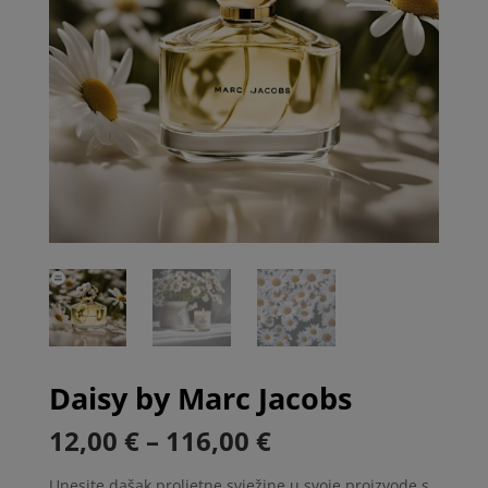
Daisy by Marc Jacobs
Price
12,00
€
–
116,00
€
range:
Unesite dašak proljetne svježine u svoje proizvode s