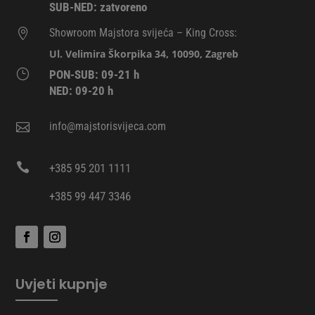
SUB-NED: zatvoreno
Showroom Majstora svijeća – King Cross:

Ul. Velimira Škorpika 34, 10090, Zagreb
}
PON-SUB: 09-21 h
NED: 09-20 h
info@majstorisvijeca.com


+385 95 201 1111
+385 99 447 3346
Uvjeti kupnje