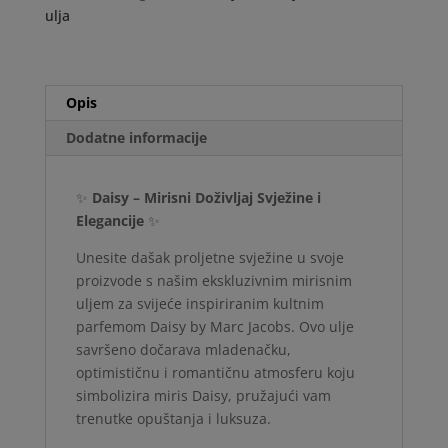
ulja
Opis
Dodatne informacije
✨
Daisy – Mirisni Doživljaj Svježine i
Elegancije
✨
Unesite dašak proljetne svježine u svoje
proizvode s našim ekskluzivnim mirisnim
uljem za svijeće inspiriranim kultnim
parfemom Daisy by Marc Jacobs. Ovo ulje
savršeno dočarava mladenačku,
optimističnu i romantičnu atmosferu koju
simbolizira miris Daisy, pružajući vam
trenutke opuštanja i luksuza.