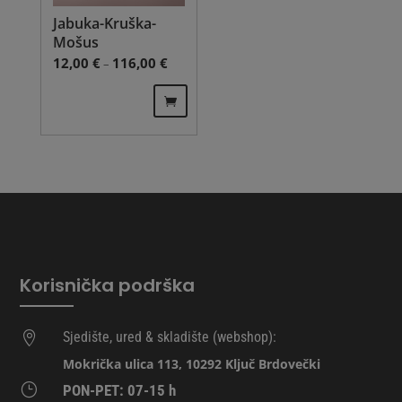
the
the
Jabuka-Kruška-
product
product
Mošus
page
page
Price range: 12,00 € through 116,00 €
12,00
€
116,00
€
–
This
product
has
multiple
variants.
The
options
may
be
chosen
Korisnička podrška
on
the
product
Sjedište, ured & skladište (webshop):

page
Mokrička ulica 113, 10292 Ključ Brdovečki
}
PON-PET: 07-15 h