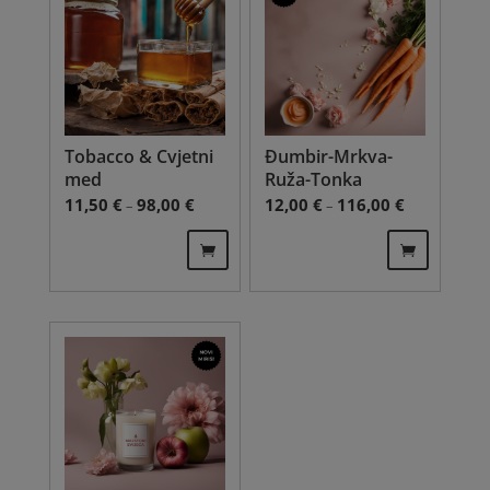
Tobacco & Cvjetni
Đumbir-Mrkva-
med
Ruža-Tonka
Price range: 11,50 € through 98,00 €
Price range: 
11,50
€
98,00
€
12,00
€
116,00
€
–
–
This
This
product
product
has
has
multiple
multiple
variants.
variants.
The
The
options
options
may
may
be
be
chosen
chosen
on
on