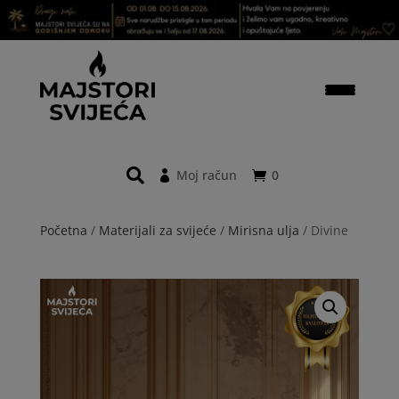
Moj račun
0
Početna
/
Materijali za svijeće
/
Mirisna ulja
/ Divine