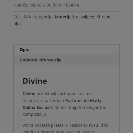
Najniža cijena u 30 dana:
15.80 €
SKU:
N/A
Kategorije:
Materijali za svijeće
,
Mirisna
ulja
Opis
Dodatne informacije
Divine
Divine
predstavlja vrhunac luksuza.
Inspiriran parfemom
Parfums de Marly
Delina Exclusif
, donosi bogatu i elegantnu
kompoziciju.
Voćni početak prelazi u raskošnu ružu, dok
vanilija i drvene note stvaraju topao i