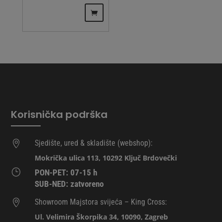
proizvod
ima
više
varijanti.
Opcije
se
mogu
odabrati
na
stranici
Korisnička podrška
proizvoda
Sjedište, ured & skladište (webshop):

Mokrička ulica 113, 10292 Ključ Brdovečki
}
PON-PET: 07-15 h
SUB-NED: zatvoreno
Showroom Majstora svijeća – King Cross:

Ul. Velimira Škorpika 34, 10090, Zagreb