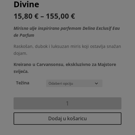
Divine
Raspon
15,80
€
–
155,00
€
cijena:
od
Mirisno ulje inspirirano parfemom Delina Exclusif Eau
15,80 €
de Parfum
do
Raskošan, dubok i luksuzan miris koji ostavlja snažan
155,00 €
dojam.
Kreirano u Carvansonsu, ekskluzivno za Majstore
svijeća.
Težina
Divine
količina
Dodaj u košaricu